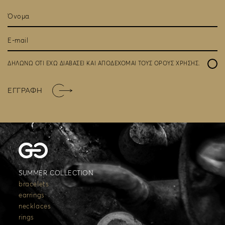
ΔΗΛΩΝΩ ΟΤΙ ΕΧΩ ΔΙΑΒΑΣΕΙ ΚΑΙ ΑΠΟΔΕΧΟΜΑΙ ΤΟΥΣ
ΟΡΟΥΣ ΧΡΗΣΗΣ
.
ΕΓΓΡΑΦΗ
SUMMER COLLECTION
bracelets
earrings
necklaces
rings