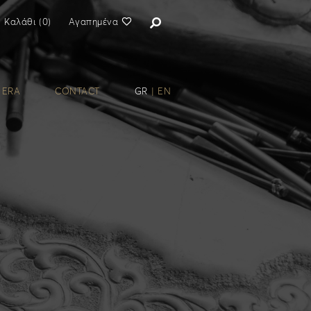
Καλάθι
(
0
)
Αγαπημένα
 ERA
CONTACT
GR
|
EN