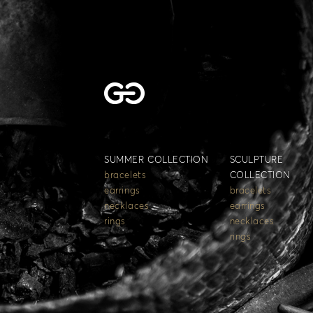
SUMMER COLLECTION
SCULPTURE
bracelets
COLLECTION
earrings
bracelets
necklaces
earrings
rings
necklaces
rings